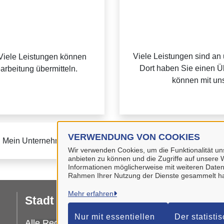
Viele Leistungen sind an
Viele Leistungen können
Dort haben Sie einen Üb
earbeitung übermitteln.
können mit uns
VERWENDUNG VON COOKIES
u Mein Unternehmenskonto finden Sie auf der
FAQ-Seite von M
Wir verwenden Cookies, um die Funktionalität uns
anbieten zu können und die Zugriffe auf unsere W
Informationen möglicherweise mit weiteren Daten
Rahmen Ihrer Nutzung der Dienste gesammelt h
Mehr erfahren
Stadt Wolfenbüttel
I
Nur mit essentiellen
Der statisti
Da
Alle Rechte vorbehalten