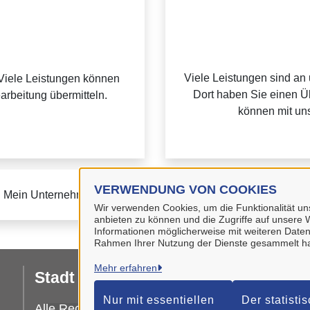
Viele Leistungen sind an
Viele Leistungen können
Dort haben Sie einen Üb
earbeitung übermitteln.
können mit uns
VERWENDUNG VON COOKIES
u Mein Unternehmenskonto finden Sie auf der
FAQ-Seite von M
Wir verwenden Cookies, um die Funktionalität uns
anbieten zu können und die Zugriffe auf unsere W
Informationen möglicherweise mit weiteren Daten
Rahmen Ihrer Nutzung der Dienste gesammelt h
Mehr erfahren
Stadt Wolfenbüttel
I
Nur mit essentiellen
Der statisti
Da
Alle Rechte vorbehalten