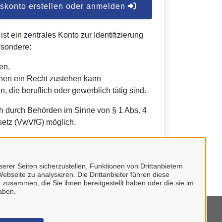
konto erstellen oder anmelden
t ein zentrales Konto zur Identifizierung
esondere:
en,
nen ein Recht zustehen kann
, die beruflich oder gewerblich tätig sind.
h durch Behörden im Sinne von § 1 Abs. 4
etz (VwVfG) möglich.
erer Seiten sicherzustellen, Funktionen von Drittanbietern
ebseite zu analysieren. Die Drittanbieter führen diese
 zusammen, die Sie ihnen bereitgestellt haben oder die sie im
aben.
mpressum