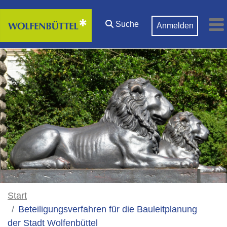
Zum Hauptinhalt springen
Suche
Anmelden
M
Start
Beteiligungsverfahren für die Bauleitplanung
der Stadt Wolfenbüttel