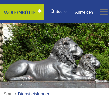
Zum Hauptinhalt springen
Suche
Anmelden
M
Start
Dienstleistungen