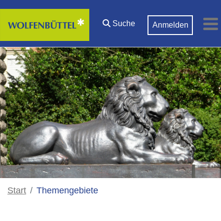
Zum Hauptinhalt springen
Suche
Anmelden
M
Start
Themengebiete