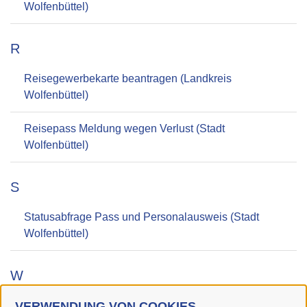
Wolfenbüttel)
R
Reisegewerbekarte beantragen (Landkreis
Wolfenbüttel)
Reisepass Meldung wegen Verlust (Stadt
Wolfenbüttel)
S
Statusabfrage Pass und Personalausweis (Stadt
Wolfenbüttel)
W
VERWENDUNG VON COOKIES
Waffenschein - Änderung oder Verlängerung