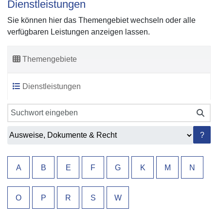
Dienstleistungen
Sie können hier das Themengebiet wechseln oder alle
verfügbaren Leistungen anzeigen lassen.
Themengebiete
Dienstleistungen
?
A
B
E
F
G
K
M
N
O
P
R
S
W