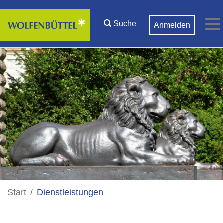
Zum Hauptinhalt springen
Suche
Anmelden
M
Start
Dienstleistungen