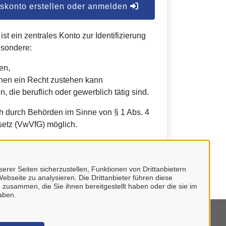
konto erstellen oder anmelden
t ein zentrales Konto zur Identifizierung
esondere:
en,
nen ein Recht zustehen kann
, die beruflich oder gewerblich tätig sind.
h durch Behörden im Sinne von § 1 Abs. 4
etz (VwVfG) möglich.
erer Seiten sicherzustellen, Funktionen von Drittanbietern
ebseite zu analysieren. Die Drittanbieter führen diese
 zusammen, die Sie ihnen bereitgestellt haben oder die sie im
aben.
mpressum