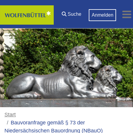
Zum Hauptinhalt springen
Suche
Anmelden
M
Start
Bauvoranfrage gemäß § 73 der
Niedersächsischen Bauordnung (NBauO)