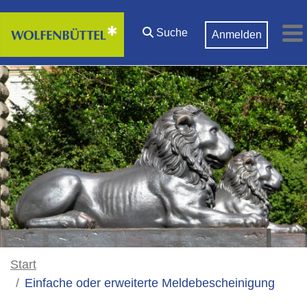
Zum Hauptinhalt springen
Suche
Anmelden
M
Start
Einfache oder erweiterte Meldebescheinigung