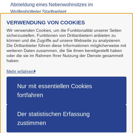
Abmeldung eines Nebenwohnsitzes im
Wolfenbütteler Stadtgebiet
VERWENDUNG VON COOKIES
Kleine Lotterien und Ausspielungen (Tombola)
Wir verwenden Cookies, um die Funktionalität unserer Seiten
sicherzustellen, Funktionen von Drittanbietern anbieten zu
können und die Zugriffe auf unsere Webseite zu analysieren.
Die Drittanbieter führen diese Informationen möglicherweise mit
weiteren Daten zusammen, die Sie ihnen bereitgestellt haben
oder die sie im Rahmen Ihrer Nutzung der Dienste gesammelt
haben.
Stadt Wolfenbüttel
Mehr erfahren
Alle Rechte vorbehalten
Nur mit essentiellen
Cookies
fortfahren
Impressum
Datenschutzerklärung
Der statistischen
Erfassung
Barrierefreiheit
zustimmen