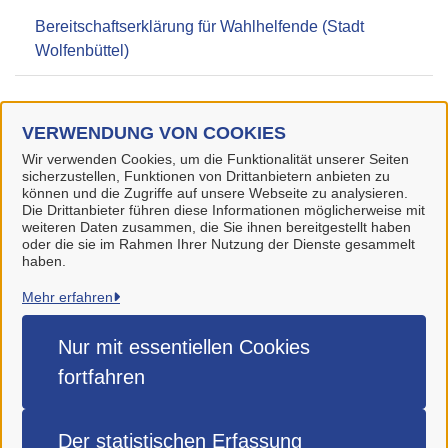
Bereitschaftserklärung für Wahlhelfende (Stadt
Wolfenbüttel)
W
VERWENDUNG VON COOKIES
Wahlergebnisse (Landkreis Wolfenbüttel)
Wir verwenden Cookies, um die Funktionalität unserer Seiten
sicherzustellen, Funktionen von Drittanbietern anbieten zu
können und die Zugriffe auf unsere Webseite zu analysieren.
Die Drittanbieter führen diese Informationen möglicherweise mit
weiteren Daten zusammen, die Sie ihnen bereitgestellt haben
oder die sie im Rahmen Ihrer Nutzung der Dienste gesammelt
haben.
Stadt Wolfenbüttel
Mehr erfahren
Alle Rechte vorbehalten
Nur mit essentiellen
Cookies
fortfahren
Impressum
Datenschutzerklärung
Der statistischen
Erfassung